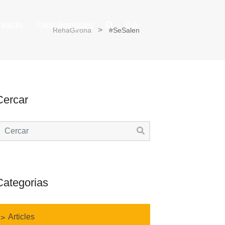
ntacte
Descàrregues
CA
RehaGirona
#SeSalen
Cercar
Categorias
Articles