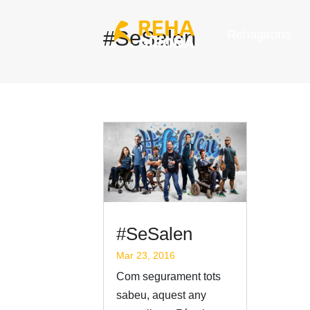
#SeSalen
Rehagirona
#SeSalen
Mar 23, 2016
Com segurament tots
sabeu, aquest any