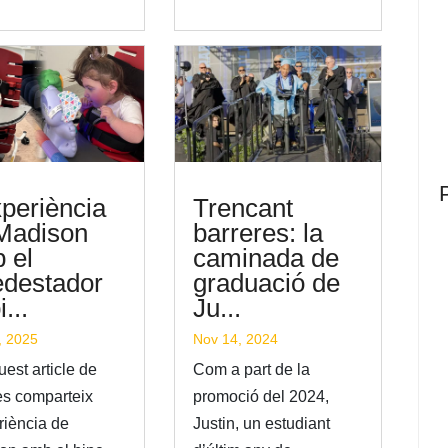
xperiència
Trencant
Madison
barreres: la
 el
caminada de
edestador
graduació de
...
Ju...
, 2025
Nov 14, 2024
est article de
Com a part de la
es comparteix
promoció del 2024,
riència de
Justin, un estudiant