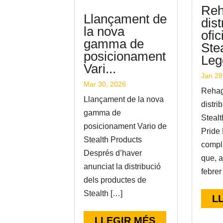
Reh
Llançament de
dist
la nova
ofic
gamma de
Stea
posicionament
Leg
Vari...
Jan 28
Mar 30, 2026
Rehag
Llançament de la nova
distri
gamma de
Stealt
posicionament Vario de
Pride 
Stealth Products
compl
Després d’haver
que, a
anunciat la distribució
febrer
dels productes de
Stealth […]
L
LLEGIR MÉS