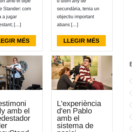
on amb el bipe
d’últim any de
e Stander: com
secundària, tenia un
a a jugar
objectiu important
stant; […]
abans […]
LEGIR MÉS
LLEGIR MÉS
testimoni
L'experiència
lly amb el
d'en Pablo
edestador
amb el
der
sistema de