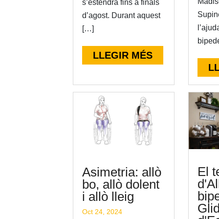
Madis
s’estendrà fins a finals
Supin
d’agost. Durant aquest
l’ajud
[…]
bipede
LLEGIR MÉS
L
El 
Asimetria: allò
d'A
bo, allò dolent
bip
i allò lleig
Gli
Oct 24, 2024