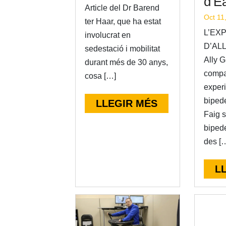
d'E
Article del Dr Barend
Oct 11
ter Haar, que ha estat
L’EX
involucrat en
D’AL
sedestació i mobilitat
Ally G
durant més de 30 anys,
compa
cosa […]
exper
bipede
LLEGIR MÉS
Faig s
biped
des [
L