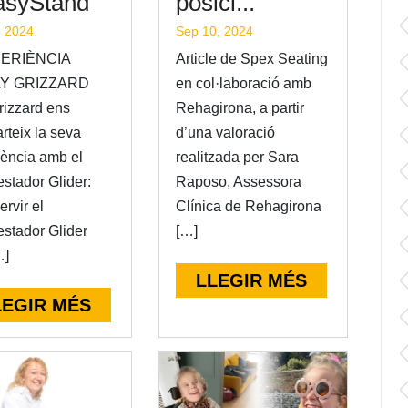
asyStand
posici...
, 2024
Sep 10, 2024
PERIÈNCIA
Article de Spex Seating
LY GRIZZARD
en col·laboració amb
rizzard ens
Rehagirona, a partir
rteix la seva
d’una valoració
iència amb el
realitzada per Sara
stador Glider:
Raposo, Assessora
ervir el
Clínica de Rehagirona
estador Glider
[…]
…]
LLEGIR MÉS
LEGIR MÉS