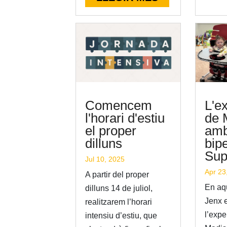
Comencem
L'e
l'horari d'estiu
de 
el proper
amb
dilluns
bip
Supi
Jul 10, 2025
Apr 23
A partir del proper
En aqu
dilluns 14 de juliol,
Jenx 
realitzarem l’horari
l’expe
intensiu d’estiu, que