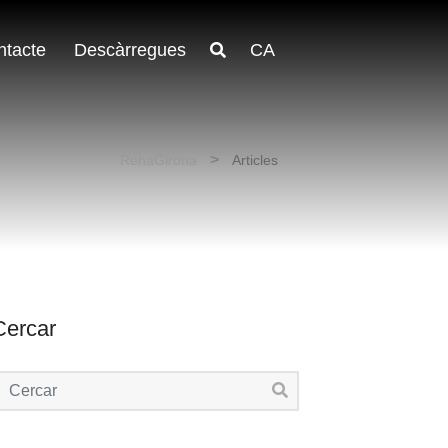
ntacte
Descàrregues
CA
RehaGirona
Articles
Cercar