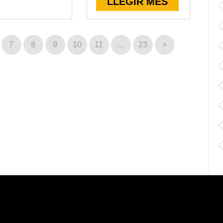
LLEGIR MÉS
7
8
9
10
11
…
23
>