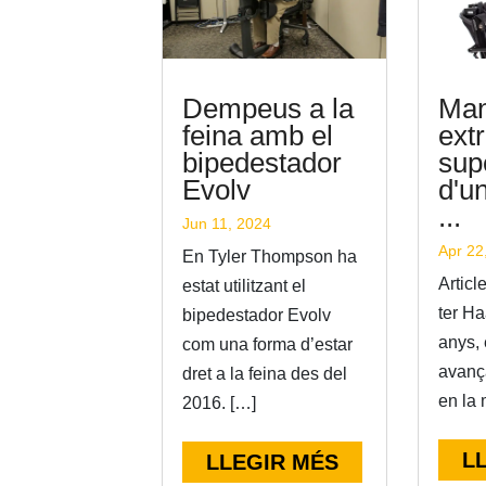
Dempeus a la
Man
feina amb el
ext
bipedestador
sup
Evolv
d'u
...
Jun 11, 2024
Apr 22
En Tyler Thompson ha
Articl
estat utilitzant el
ter Ha
bipedestador Evolv
anys,
com una forma d’estar
avanç
dret a la feina des del
en la 
2016. […]
L
LLEGIR MÉS