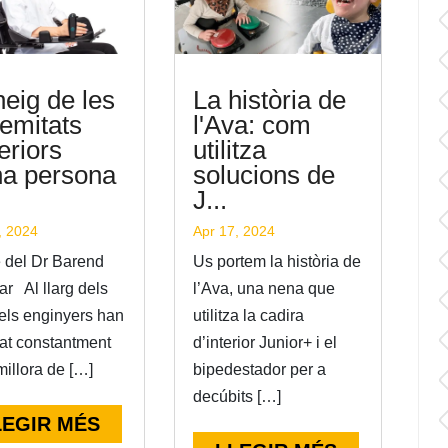
eig de les
La història de
remitats
l'Ava: com
eriors
utilitza
na persona
solucions de
J...
, 2024
Apr 17, 2024
e del Dr Barend
Us portem la història de
ar Al llarg dels
l’Ava, una nena que
 els enginyers han
utilitza la cadira
at constantment
d’interior Junior+ i el
millora de […]
bipedestador per a
decúbits […]
LEGIR MÉS