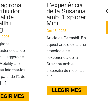
agirona,
L'experiència
ribuidor
de la Susanna
ial de
amb l'Explorer
lth i
Mini
g...
Oct 15, 2025
, 2026
Article de Permobil. En
irona,
aquest article es fa una
buidor oficial de
cronologia de
h i Leggero de
l’experiència de la
Mobility Ens
Susanna amb el
au informar-los
dispositiu de mobilitat
 partir de l’1 de
[…]
 […]
LLEGIR MÉS
LEGIR MÉS