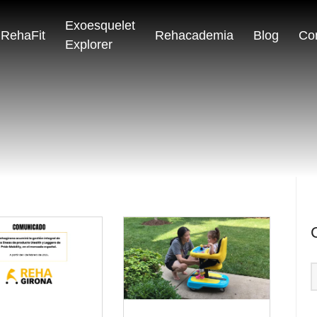
Exoesquelet
RehaFit
Rehacademia
Blog
Co
Explorer