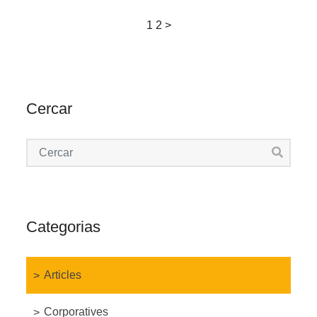
Posts
1
2
>
pagination
Cercar
Categorias
Articles
Corporatives