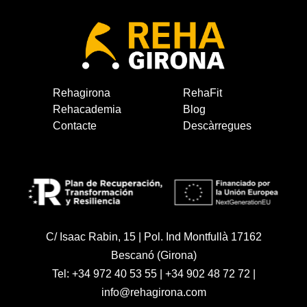
Rehagirona
RehaFit
Rehacademia
Blog
Contacte
Descàrregues
C/ Isaac Rabin, 15 | Pol. Ind Montfullà 17162
Bescanó (Girona)
Tel:
+34 972 40 53 55
|
+34 902 48 72 72
|
info@rehagirona.com