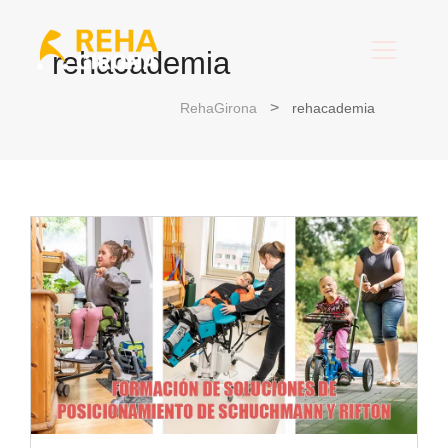
rehacademia
RehaGirona
rehacademia