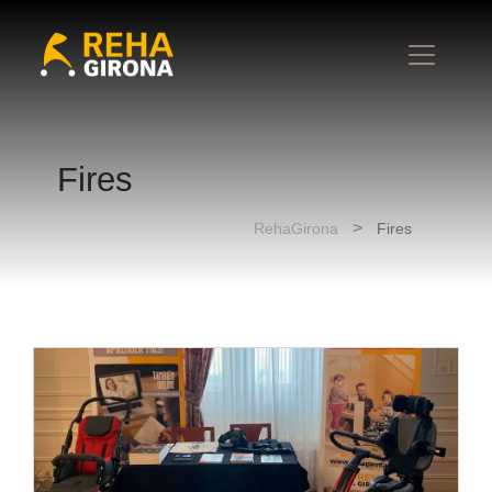
Fires
RehaGirona
Fires