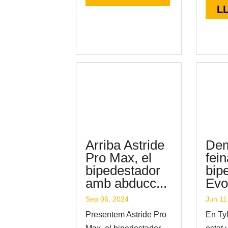
L
Arriba Astride
Dem
Pro Max, el
fei
bipedestador
bip
amb abducc...
Evo
Sep 06, 2024
Jun 11
Presentem Astride Pro
En Ty