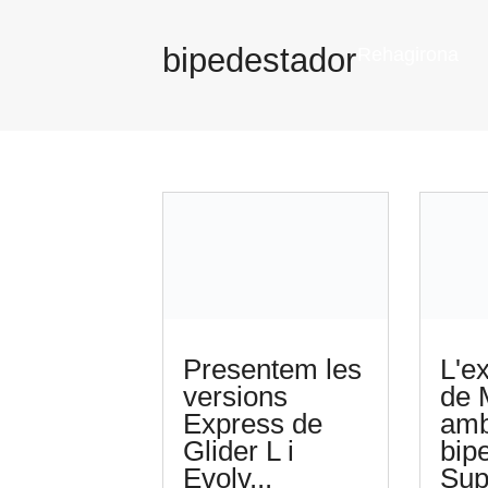
bipedestador
Rehagirona
Presentem les
L'e
versions
de 
Express de
amb
Glider L i
bip
Evolv...
Supi