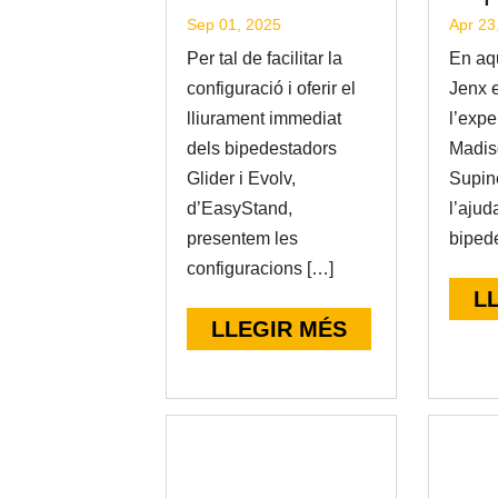
Sep 01, 2025
Apr 23
Per tal de facilitar la
En aqu
configuració i oferir el
Jenx 
lliurament immediat
l’expe
dels bipedestadors
Madis
Glider i Evolv,
Supin
d’EasyStand,
l’ajud
presentem les
bipede
configuracions […]
L
LLEGIR MÉS