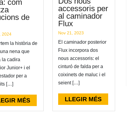
Dos nous
va: com
accessoris per
itza
al caminador
ucions de
Flux
Nov 21, 2023
, 2024
El caminador posterior
tem la història de
Flux incorpora dos
, una nena que
nous accessoris: el
a la cadira
cinturó de falda per a
rior Junior+ i el
coixinets de maluc i el
estador per a
seient […]
its […]
LLEGIR MÉS
LEGIR MÉS