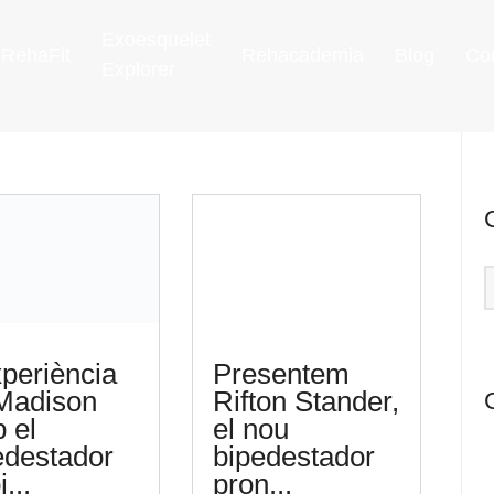
Exoesquelet
RehaFit
Rehacademia
Blog
Co
Explorer
xperiència
Presentem
Madison
Rifton Stander,
 el
el nou
edestador
bipedestador
...
pron...