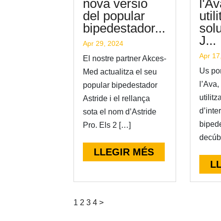
nova versió
l'A
del popular
util
bipedestador...
sol
J...
Apr 29, 2024
Apr 17
El nostre partner Akces-
Us por
Med actualitza el seu
l’Ava
popular bipedestador
utilitz
Astride i el rellança
d’inte
sota el nom d’Astride
biped
Pro. Els 2 […]
decúb
LLEGIR MÉS
L
Posts
1
2
3
4
>