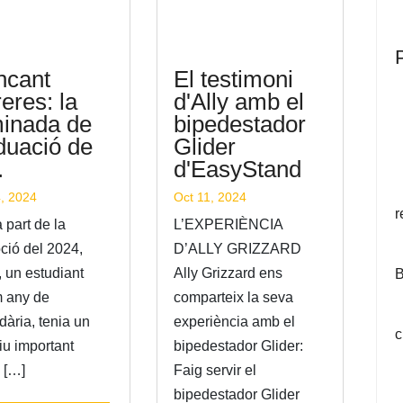
El testimoni
ncant
d'Ally amb el
eres: la
bipedestador
inada de
Glider
duació de
d'EasyStand
.
Oct 11, 2024
, 2024
r
L’EXPERIÈNCIA
 part de la
D’ALLY GRIZZARD
ció del 2024,
Ally Grizzard ens
, un estudiant
B
comparteix la seva
m any de
experiència amb el
ària, tenia un
c
bipedestador Glider:
iu important
Faig servir el
 […]
bipedestador Glider