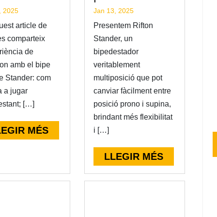
, 2025
Jan 13, 2025
est article de
Presentem Rifton
es comparteix
Stander, un
riència de
bipedestador
on amb el bipe
veritablement
e Stander: com
multiposició que pot
a a jugar
canviar fàcilment entre
stant; […]
posició prono i supina,
brindant més flexibilitat
LEGIR MÉS
i […]
LLEGIR MÉS