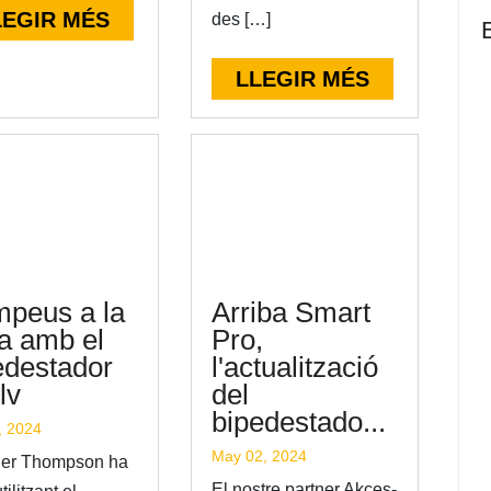
LEGIR MÉS
des […]
LLEGIR MÉS
peus a la
Arriba Smart
na amb el
Pro,
edestador
l'actualització
lv
del
bipedestado...
, 2024
May 02, 2024
ler Thompson ha
El nostre partner Akces-