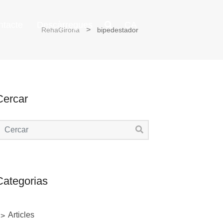
ntacte
Descàrregues
CA
RehaGirona
bipedestador
Cercar
Categorias
Articles