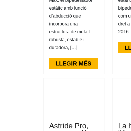
Max, el bipedestador
estat u
estàtic amb funció
biped
d’abducció que
com u
incorpora una
dret a
estructura de metall
2016.
robusta, estable i
L
duradora, […]
LLEGIR MÉS
Astride Pro,
La h