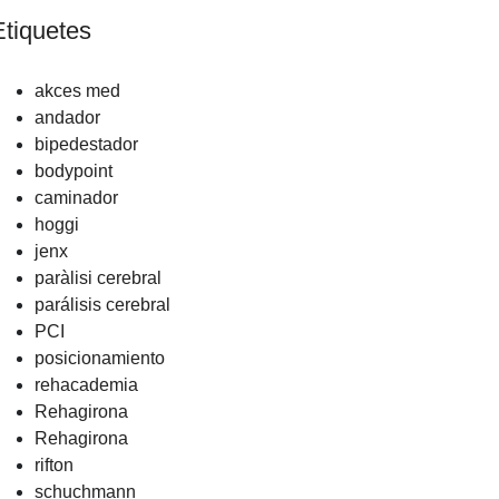
Etiquetes
akces med
andador
bipedestador
bodypoint
caminador
hoggi
jenx
paràlisi cerebral
parálisis cerebral
PCI
posicionamiento
rehacademia
Rehagirona
Rehagirona
rifton
schuchmann