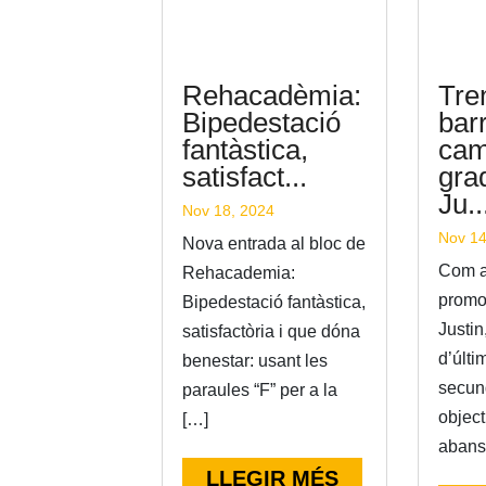
Rehacadèmia:
Tre
Bipedestació
barr
fantàstica,
cam
satisfact...
gra
Ju..
Nov 18, 2024
Nov 14
Nova entrada al bloc de
Com a
Rehacademia:
promo
Bipedestació fantàstica,
Justin
satisfactòria i que dóna
d’últi
benestar: usant les
secund
paraules “F” per a la
object
[…]
abans
LLEGIR MÉS