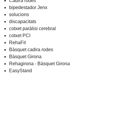
Cadira rodes
bipedestador Jenx
solucions
discapacitats
cotxet paràlisi cerebral
cotxet PCI
RehaFit
Bàsquet cadira rodes
Bàsquet Girona
Rehagirona - Bàsquet Girona
EasyStand