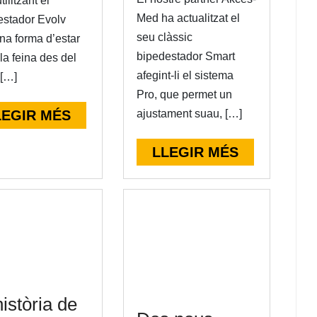
tilitzant el
Med ha actualitzat el
estador Evolv
seu clàssic
na forma d’estar
bipedestador Smart
 la feina des del
afegint-li el sistema
 […]
Pro, que permet un
LEGIR MÉS
ajustament suau, […]
LLEGIR MÉS
istòria de