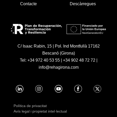
Contacte
Descàrregues
C/ Isaac Rabin, 15 | Pol. Ind Montfullà 17162
Bescanó (Girona)
Tel:
+34 972 40 53 55
|
+34 902 48 72 72
|
info@rehagirona.com
Política de privacitat
Avís legal i propietat intel·lectual