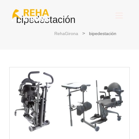
bipedestación
RehaGirona
bipedestación