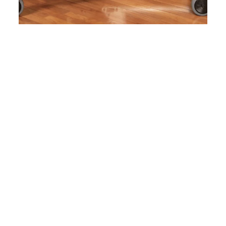
Rango de movimiento gradual con
flexión de cadera y rodilla
Puede comenzar en una posición de flexión de
cadera y rodilla y aumentar gradualmente la
extensión de la extremidad inferior.
Al mantener un estiramiento sostenido con carga de
peso durante la sesión de pie, el rango de
movimiento (ROM) puede aumentar con el tiempo
para muchos niños.