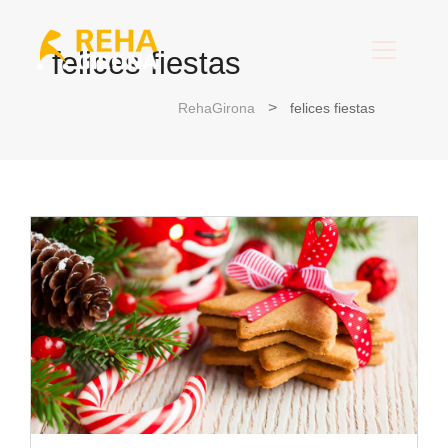
felices fiestas
RehaGirona
felices fiestas