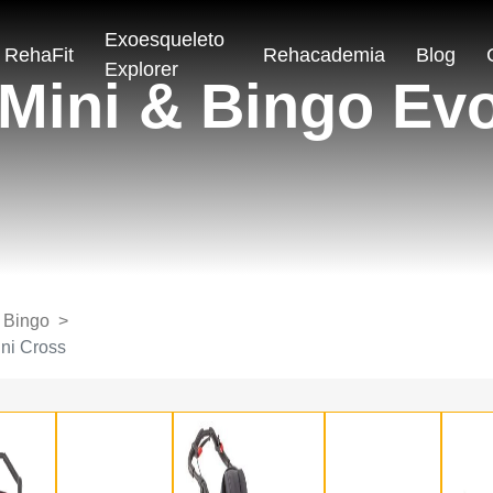
Exoesqueleto
RehaFit
Rehacademia
Blog
Explorer
Mini & Bingo Evo
 Bingo
ini Cross