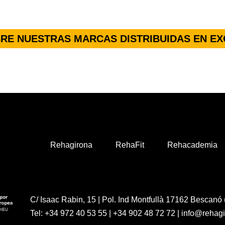
RE NUESTRAS MARCAS DISTRIBUIDAS EN EX
Rehagirona
RehaFit
Rehacademia
C/ Isaac Rabin, 15 | Pol. Ind Montfullà 17162 Bescanó 
Tel:
+34 972 40 53 55
|
+34 902 48 72 72
|
info@rehag