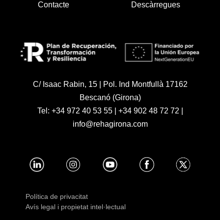
Contacte
Descàrregues
C/ Isaac Rabin, 15 | Pol. Ind Montfullà 17162
Bescanó (Girona)
Tel:
+34 972 40 53 55
|
+34 902 48 72 72
|
info@rehagirona.com
Política de privacitat
Avís legal i propietat intel·lectual