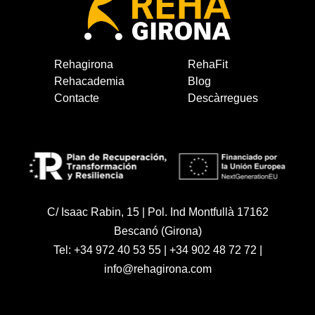
Rehagirona
RehaFit
Rehacademia
Blog
Contacte
Descàrregues
C/ Isaac Rabin, 15 | Pol. Ind Montfullà 17162
Bescanó (Girona)
Tel:
+34 972 40 53 55
|
+34 902 48 72 72
|
info@rehagirona.com