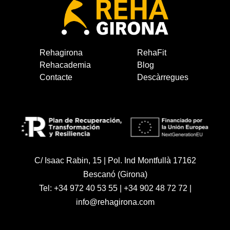
Rehagirona
RehaFit
Rehacademia
Blog
Contacte
Descàrregues
C/ Isaac Rabin, 15 | Pol. Ind Montfullà 17162
Bescanó (Girona)
Tel:
+34 972 40 53 55
|
+34 902 48 72 72
|
info@rehagirona.com