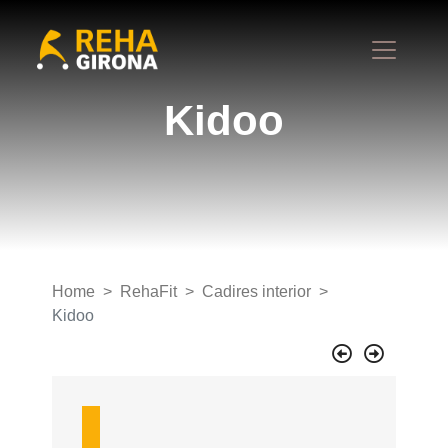
Kidoo
Home
RehaFit
Cadires interior
Kidoo