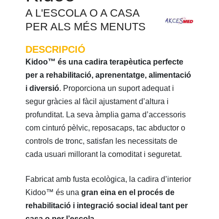
A L'ESCOLA O A CASA
PER ALS MÉS MENUTS
DESCRIPCIÓ
Kidoo™ és una cadira terapèutica perfecte
per a rehabilitació, aprenentatge, alimentació
i diversió
. Proporciona un suport adequat i
segur gràcies al fàcil ajustament d’altura i
profunditat. La seva àmplia gama d’accessoris
com cinturó pèlvic, reposacaps, tac abductor o
controls de tronc, satisfan les necessitats de
cada usuari millorant la comoditat i seguretat.
Fabricat amb fusta ecològica, la cadira d’interior
Kidoo™ és una
gran eina en el procés de
rehabilitació i integració social ideal tant per
casa o per l’escola
.