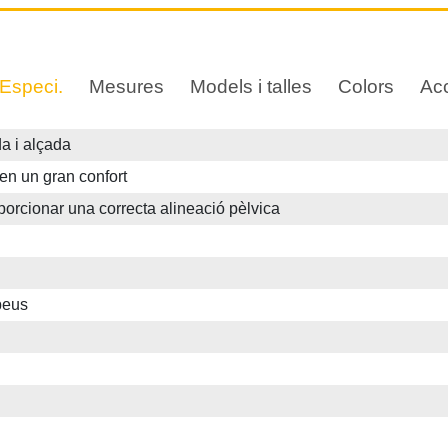
 Especi.
Mesures
Models i talles
Colors
Ac
a i alçada
nen un gran confort
rcionar una correcta alineació pèlvica
apeus