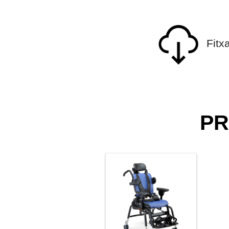
Fitx
PR