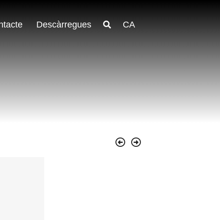
ntacte
Descàrregues
CA