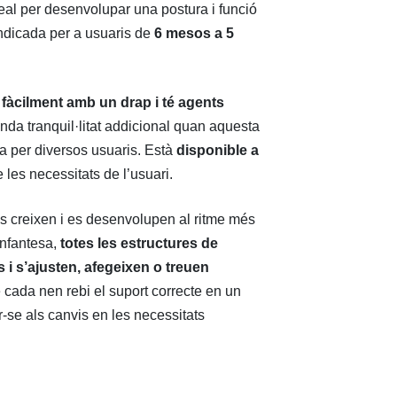
deal per desenvolupar una postura i funció
indicada per a usuaris de
6 mesos a 5
 fàcilment amb un drap i té agents
inda tranquil·litat addicional quan aquesta
da per diversos usuaris. Està
disponible a
e les necessitats de l’usuari.
s creixen i es desenvolupen al ritme més
infantesa,
totes les estructures de
 i s’ajusten, afegeixen o treuen
 cada nen rebi el suport correcte en un
-se als canvis en les necessitats