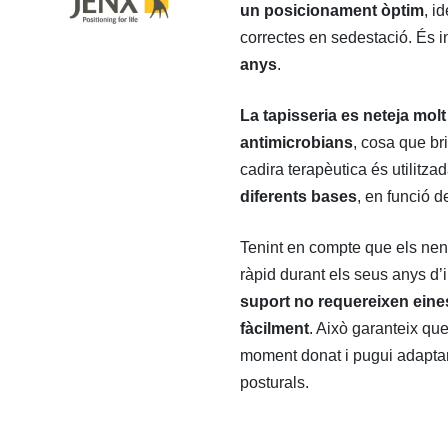
un posicionament òptim
, i
correctes en sedestació. És 
anys
.
La tapisseria es neteja molt
antimicrobians
, cosa que br
cadira terapèutica és utilitza
diferents bases
, en funció d
Tenint en compte que els nen
ràpid durant els seus anys d’
suport no requereixen eines
fàcilment
. Això garanteix que
moment donat i pugui adaptar
posturals.