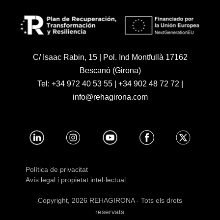
C/ Isaac Rabin, 15 | Pol. Ind Montfullà 17162
Bescanó (Girona)
Tel:
+34 972 40 53 55
|
+34 902 48 72 72
|
info@rehagirona.com
Política de privacitat
Avís legal i propietat intel·lectual
Copyright, 2026 REHAGIRONA - Tots els drets
reservats