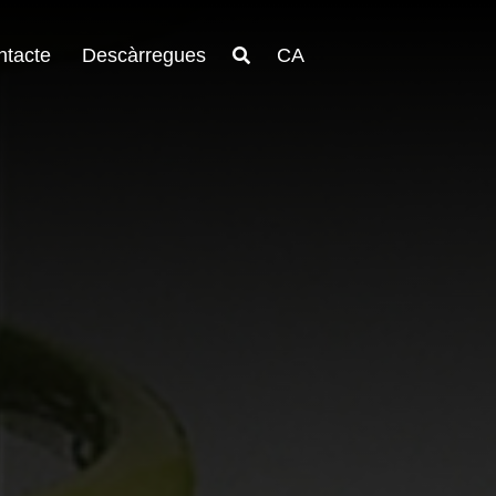
ntacte
Descàrregues
CA