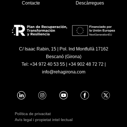
Contacte
Descàrregues
C/ Isaac Rabin, 15 | Pol. Ind Montfullà 17162
Bescanó (Girona)
Tel:
+34 972 40 53 55
|
+34 902 48 72 72
|
info@rehagirona.com
Política de privacitat
Avís legal i propietat intel·lectual