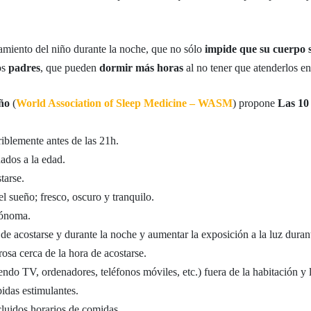
miento del niño durante la noche, que no sólo
impide que su cuerpo s
os
padres
, que pueden
dormir más horas
al no tener que atenderlos en
ño
(
World Association of Sleep Medicine – WASM
) propone
Las 10 
riblemente antes de las 21h.
ados a la edad.
tarse.
el sueño; fresco, oscuro y tranquilo.
tónoma.
ora de acostarse y durante la noche y aumentar la exposición a la luz dura
rosa cerca de la hora de acostarse.
endo TV, ordenadores, teléfonos móviles, etc.) fuera de la habitación y l
bidas estimulantes.
ncluidos horarios de comidas.