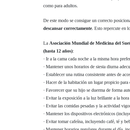
como para adultos.
De este modo se consigue un correcto posiciona
descansar correctamente
. Esto repercute en l
La
Asociación Mundial de Medicina del Sue
(hasta 12 años)
:
· Ir a la cama cada noche a la misma hora prefe
· Mantener unos horarios de siesta diurna adecu
· Establecer una rutina consistente antes de acos
· Hacer de la habitación un lugar propicio para 
· Favorecer que su hijo se duerma de forma au
· Evitar la exposición a la luz brillante a la h
· Evitar las comidas pesadas y la actividad vigo
· Mantener los dispositivos electrónicos (incluy
· Evitar tomar cafeína, incluyendo café, té y be
· Mantener horarios regulares durante el día, i