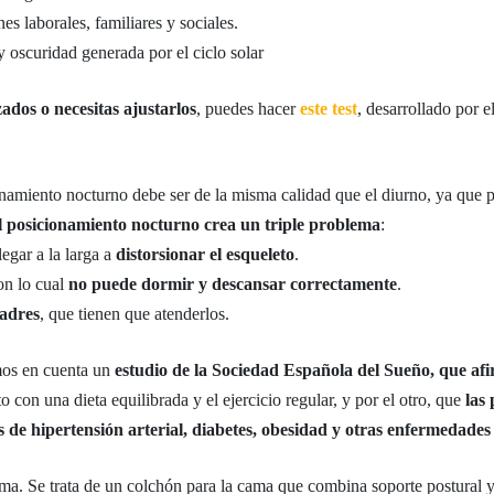
es laborales, familiares y sociales.
y oscuridad generada por el ciclo solar
zados o necesitas ajustarlos
, puedes hacer
este test
, desarrollado por 
ionamiento nocturno debe ser de la misma calidad que el diurno, ya qu
 posicionamiento nocturno crea un triple problema
:
legar a la larga a
distorsionar el esqueleto
.
con lo cual
no puede dormir y descansar correctamente
.
padres
, que tienen que atenderlos.
mos en cuenta un
estudio de la Sociedad Española del Sueño, que af
to con una dieta equilibrada y el ejercicio regular, y por el otro, que
las
 de hipertensión arterial, diabetes, obesidad y otras enfermedades
lema. Se trata de un colchón para la cama que combina soporte postural y