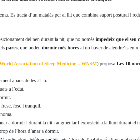
lema. Es tracta d’un matalàs per al llit que combina suport postural i red
sicionament del nen durant la nit, que no només
impedeix que el seu c
 els
pares
, que poden
dormir més hores
al no haver de atendre’ls en re
World Association of Sleep Medicine – WASM
) proposa
Les 10 norm
blement abans de les 21 h.
ats a l’edat.
ormir.
fresc, fosc i tranquil.
tònoma.
’anar a dormir i durant la nit i augmentar l’exposició a la llum durant el m
 prop de l’hora d’anar a dormir.
V, ordinadors, telèfons mòbils, etc.) fora de l’habitació i limitar el seu 