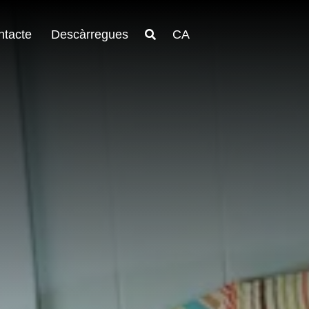
ntacte
Descàrregues
CA