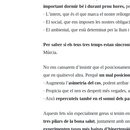
important dormir bé i durant prou hores,
pe
· L’intern, que és el que marca el nostre rellotge
· El social, que ens imposen les nostres obligacio
· El ambiental, que està determinat per la llum i
Per saber si els teus tres temps estan sincroni
Múrcia.
No ens cansarem d’insistir que el posicionamen
que en qualsevol altra. Perquè
un mal posicion
· Augmenta l’
asimetria del cos
, podent arribar 
· Propicia que el nen es desperti més vegades,
· Això
repercuteix també en el somni dels pa
Aquests fets són especialment greus si tenim 
tres pilars de la bona salut
, juntament amb una 
experimenten taxes més baixes d’hipertensió ar