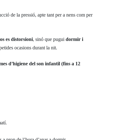
ucció de la pressió, apte tant per a nens com per
os es distorsioni
, sinó que pugui
dormir i
petides ocasions durant la nit.
es d’higiene del son infantil (fins a 12
atí.
ús a prop de l’hora d’anar a dormir.