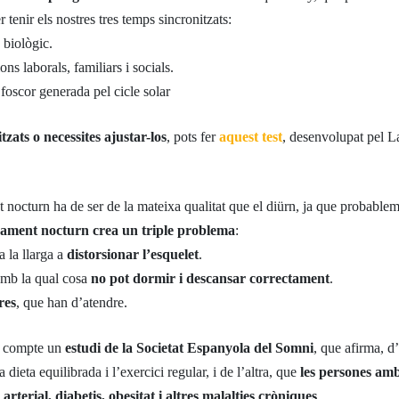
r tenir els nostres tres temps sincronitzats:
 biològic.
ns laborals, familiars i socials.
 foscor generada pel cicle solar
tzats o necessites ajustar-los
, pots fer
aquest test
, desenvolupat pel L
t nocturn ha de ser de la mateixa qualitat que el diürn, ja que probabl
ament nocturn crea un triple problema
:
a la llarga a
distorsionar l’esquelet
.
 amb la qual cosa
no pot dormir i descansar correctament
.
res
, que han d’atendre.
en compte un
estudi de la Societat Espanyola del Somni
, que afirma, 
dieta equilibrada i l’exercici regular, i de l’altra, que
les persones am
terial, diabetis, obesitat i altres malalties cròniques
.