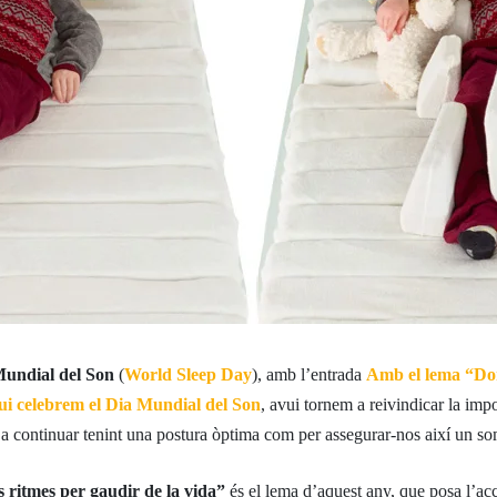
Mundial del Son
(
World Sleep Day
), amb l’entrada
Amb el lema “Do
vui celebrem el Dia Mundial del Son
, avui tornem a reivindicar la imp
r a continuar tenint una postura òptima com per assegurar-nos així un so
s ritmes per gaudir de la vida”
és el lema d’aquest any, que posa l’acc