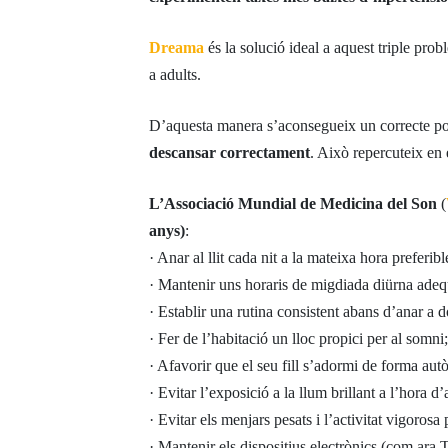
Dreama
és la solució ideal a aquest triple prob
a adults.
D’aquesta manera s’aconsegueix un correcte po
descansar correctament
. Això repercuteix en
L’Associació Mundial de Medicina del Son
(
anys)
:
· Anar al llit cada nit a la mateixa hora preferi
· Mantenir uns horaris de migdiada diürna adequ
· Establir una rutina consistent abans d’anar a d
· Fer de l’habitació un lloc propici per al somni; 
· Afavorir que el seu fill s’adormi de forma au
· Evitar l’exposició a la llum brillant a l’hora d
· Evitar els menjars pesats i l’activitat vigorosa
· Mantenir els dispositius electrònics (com ara T