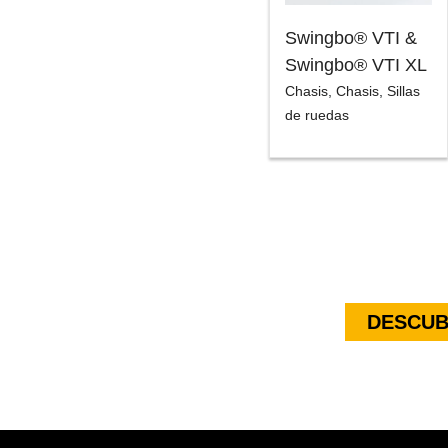
Swingbo® VTI &
Swingbo® VTI XL
Chasis
,
Chasis
,
Sillas
de ruedas
DESCUB