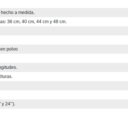
o hecho a medida.
as: 36 cm, 40 cm, 44 cm y 48 cm.
 en polvo
.
ngitudes.
lturas.
y 24’’).