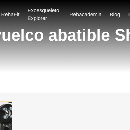
Exoesqueleto
RehaFit
Rehacademia
Blog
Explorer
vuelco abatible S