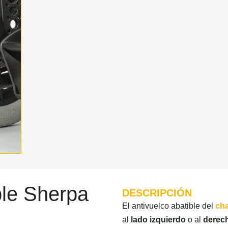
ble Sherpa
DESCRIPCIÓN
El antivuelco abatible del
cha
al
lado izquierdo
o al
derec