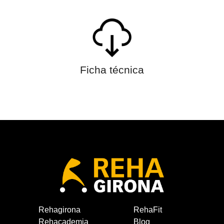
Ficha técnica
Rehagirona
RehaFit
Rehacademia
Blog