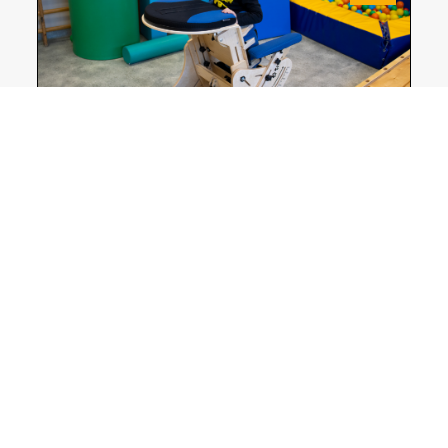
CAT I Invento: Una solución para favorecer la
bipedestación
JUL
30
Reunión de equipo Rehagirona Julio 2026
JUL