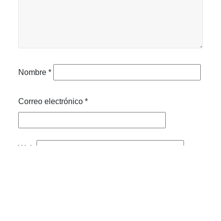
Nombre
*
Correo electrónico
*
Web
Guarda mi nombre, correo electrónico y web en este
navegador para la próxima vez que comente.