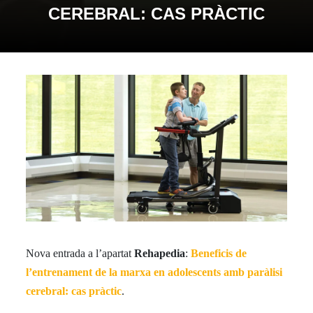
CEREBRAL: CAS PRÀCTIC
Nova entrada a l’apartat
Rehapedia
:
Beneficis de
l’entrenament de la marxa en adolescents amb paràlisi
cerebral: cas pràctic
.