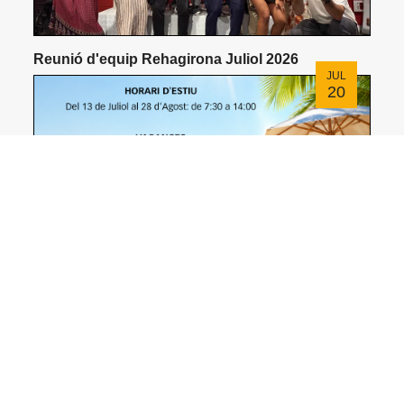
Reunió d'equip Rehagirona Juliol 2026
JUL
20
Nou horari d'estiu i vacances
JUL
07