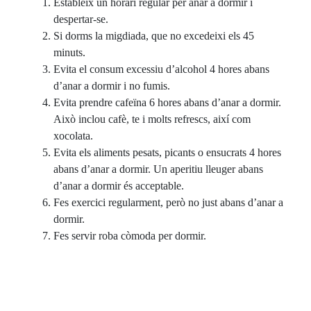
Estableix un horari regular per anar a dormir i
despertar-se.
Si dorms la migdiada, que no excedeixi els 45
minuts.
Evita el consum excessiu d’alcohol 4 hores abans
d’anar a dormir i no fumis.
Evita prendre cafeïna 6 hores abans d’anar a dormir.
Això inclou cafè, te i molts refrescs, així com
xocolata.
Evita els aliments pesats, picants o ensucrats 4 hores
abans d’anar a dormir. Un aperitiu lleuger abans
d’anar a dormir és acceptable.
Fes exercici regularment, però no just abans d’anar a
dormir.
Fes servir roba còmoda per dormir.
Fes de l’habitació un lloc propici per al somni: fresc,
fosc i tranquil.
Bloqueja tots els sorolls molestos i elimina la major
quantitat de llum possible.