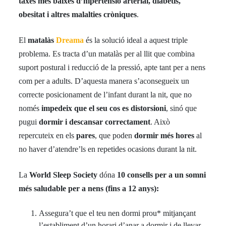
taxes més baixes d’hipertensió arterial, diabetis,
obesitat i altres malalties cròniques
.
El
matalàs
Dreama
és la solució ideal a aquest triple
problema. Es tracta d’un matalàs per al llit que combina
suport postural i reducció de la pressió, apte tant per a nens
com per a adults. D’aquesta manera s’aconsegueix un
correcte posicionament de l’infant durant la nit, que no
només
impedeix que el seu cos es distorsioni
, sinó que
pugui
dormir i descansar correctament
. Això
repercuteix en els
pares
, que poden
dormir més hores
al
no haver d’atendre’ls en repetides ocasions durant la nit.
La
World Sleep Society
dóna
10 consells per a un somni
més saludable per a nens (fins a 12 anys):
Assegura’t que el teu nen dormi prou* mitjançant
l’establiment d’un horari d’anar a dormir i de llevar-