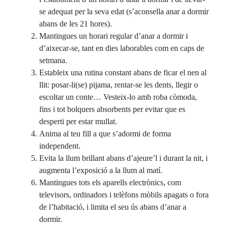
se adequat per la seva edat (s’aconsella anar a dormir
abans de les 21 hores).
Mantingues un horari regular d’anar a dormir i
d’aixecar-se, tant en dies laborables com en caps de
setmana.
Estableix una rutina constant abans de ficar el nen al
llit: posar-li(se) pijama, rentar-se les dents, llegir o
escoltar un conte… Vesteix-lo amb roba còmoda,
fins i tot bolquers absorbents per evitar que es
desperti per estar mullat.
Anima al teu fill a que s’adormi de forma
independent.
Evita la llum brillant abans d’ajeure’l i durant la nit, i
augmenta l’exposició a la llum al matí.
Mantingues tots els aparells electrònics, com
televisors, ordinadors i telèfons mòbils apagats o fora
de l’habitació, i limita el seu ús abans d’anar a
dormir.