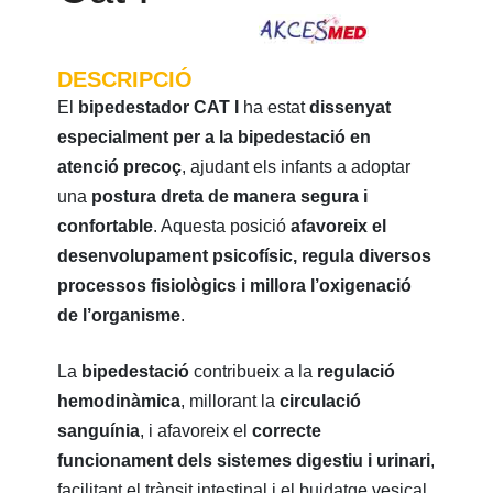
DESCRIPCIÓ
El
bipedestador CAT I
ha estat
dissenyat
especialment per a la bipedestació en
atenció precoç
, ajudant els infants a adoptar
una
postura dreta de manera segura i
confortable
. Aquesta posició
afavoreix el
desenvolupament psicofísic, regula diversos
processos fisiològics i millora l’oxigenació
de l’organisme
.
La
bipedestació
contribueix a la
regulació
hemodinàmica
, millorant la
circulació
sanguínia
, i afavoreix el
correcte
funcionament dels sistemes digestiu i urinari
,
facilitant el trànsit intestinal i el buidatge vesical.