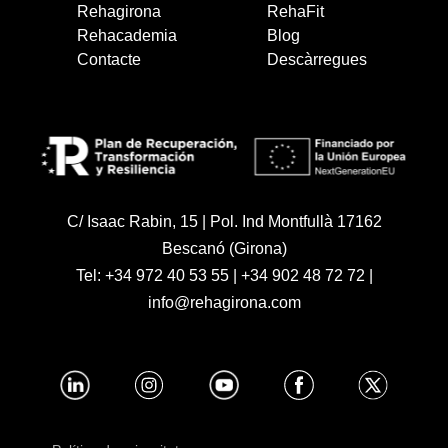
Rehagirona
RehaFit
Rehacademia
Blog
Contacte
Descàrregues
C/ Isaac Rabin, 15 | Pol. Ind Montfullà 17162
Bescanó (Girona)
Tel:
+34 972 40 53 55
|
+34 902 48 72 72
|
info@rehagirona.com