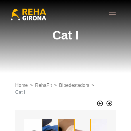
Cat I
Home
RehaFit
Bipedestadors
Cat I