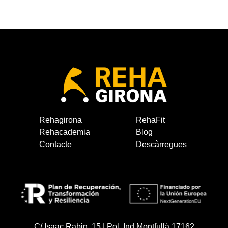
Rehagirona
RehaFit
Rehacademia
Blog
Contacte
Descàrregues
C/ Isaac Rabin, 15 | Pol. Ind Montfullà 17162