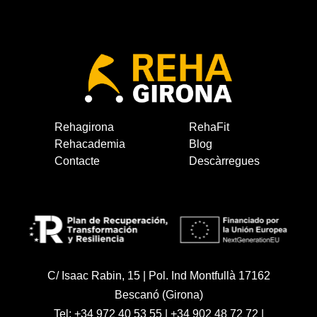
Rehagirona
RehaFit
Rehacademia
Blog
Contacte
Descàrregues
C/ Isaac Rabin, 15 | Pol. Ind Montfullà 17162
Bescanó (Girona)
Tel:
+34 972 40 53 55
|
+34 902 48 72 72
|