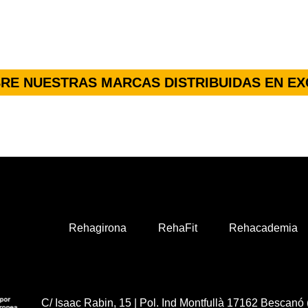
RE NUESTRAS MARCAS DISTRIBUIDAS EN EX
Rehagirona
RehaFit
Rehacademia
C/ Isaac Rabin, 15 | Pol. Ind Montfullà 17162 Bescanó 