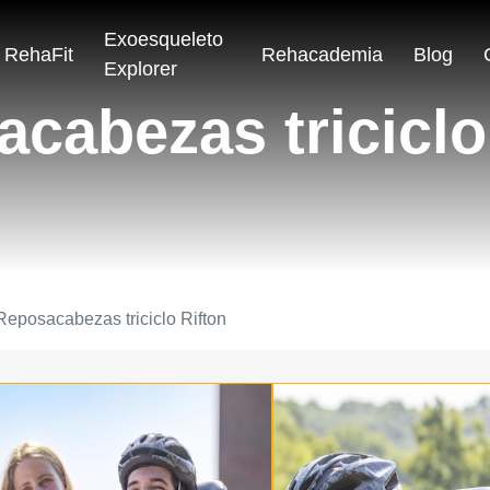
Exoesqueleto
RehaFit
Rehacademia
Blog
Explorer
cabezas triciclo
Reposacabezas triciclo Rifton