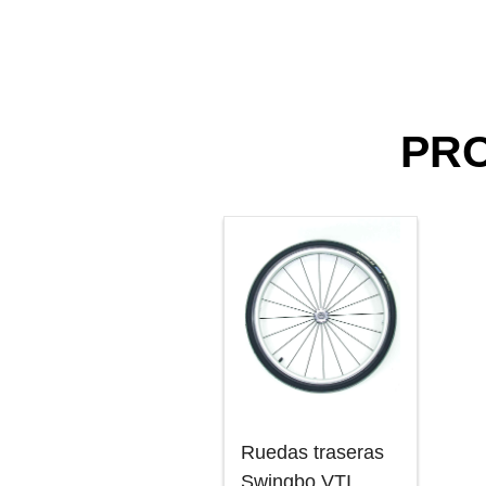
PR
Ruedas traseras
Swingbo VTI