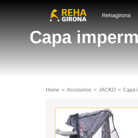
Rehagirona
Capa imperme
Home
Accesorios
JACKO
Capa i