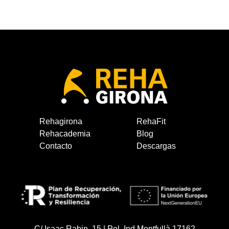
Rehagirona
RehaFit
Rehacademia
Blog
Contacto
Descargas
C/ Isaac Rabin, 15 | Pol. Ind Montfullà 17162