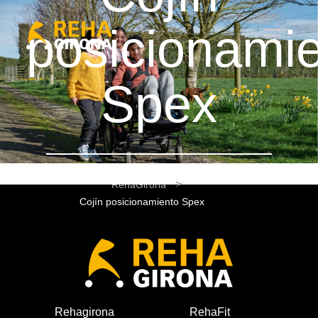
posicionami
Spex
RehaGirona
Cojín posicionamiento Spex
Rehagirona
RehaFit