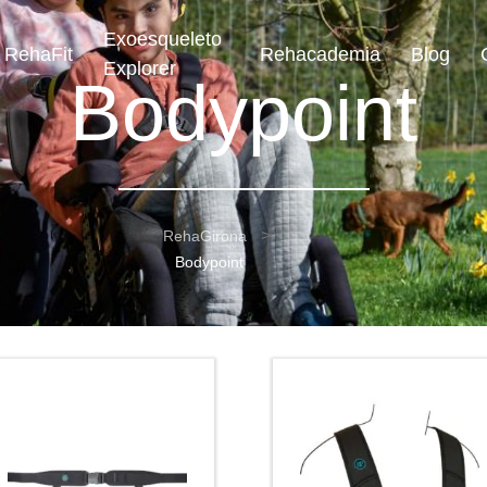
Exoesqueleto
RehaFit
Rehacademia
Blog
Explorer
Bodypoint
RehaGirona
Bodypoint