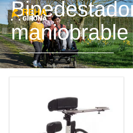
Bipedestado
maniobrable
RehaGirona
Bipedestador maniobrable