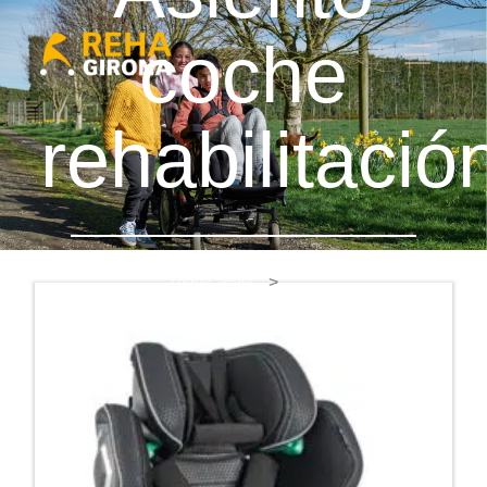
coche
rehabilitació
RehaGirona
Asiento coche rehabilitación