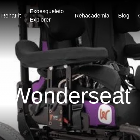
Exoesqueleto
RehaFit
Rehacademia
Blog
Explorer
Wonderseat