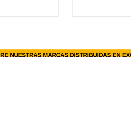
RE NUESTRAS MARCAS DISTRIBUIDAS EN EX
Rehagirona
RehaFit
Rehacademia