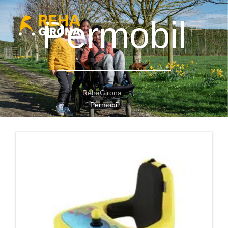
Permobil
RehaGirona
Permobil