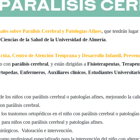
les sobre Parálisis Cerebral y Patologías Afines
, que tendrán lugar
 Ciencias de la Salud de la Universidad de Almería
.
ctúa, Centro de Atención Temprana y Desarrollo Infantil, Preven
iño con
parálisis cerebral
, y están dirigidas a
Fisioterapeutas
,
Terapeu
rtopedas
,
Enfermeros
,
Auxiliares clínicos
,
Estudiantes Universitari
e los niños con parálisis cerebral o patologías afines, mejorando la cal
on parálisis cerebral.
os trastornos ortopédicos en el niño con parálisis cerebral o patologías
 para niños con parálisis cerebral y patologías afines.
irúrgicos. Valoración e intervención.
 como profesional especializado para la intervención del niño con alterac