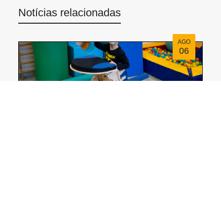
Notícias relacionadas
AGO
06
CAT I Invento: Una solución para favorecer la
bipedestación
JUL
30