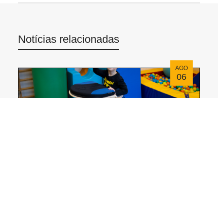
Notícias relacionadas
AGO
06
CAT I Invento: Una solución para favorecer la
bipedestación
JUL
30