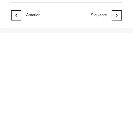
Anterior
Siguiente
Notícias relacionadas
AGO
06
CAT I Invento: Una solución para favorecer la