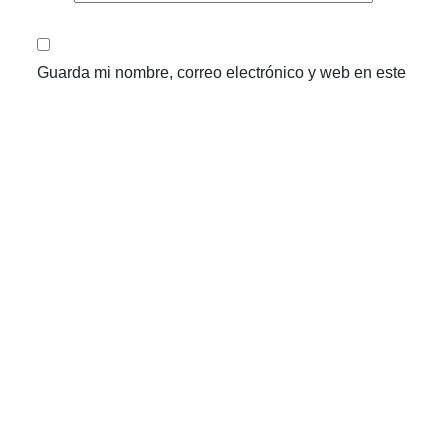
Guarda mi nombre, correo electrónico y web en este
navegador para la próxima vez que comente.
Anterior
Siguiente
Notícias relacionadas
AGO
06