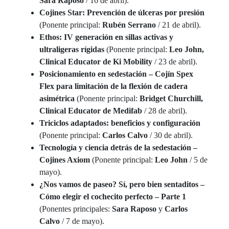
Sara Raposo
/ 16 de abril).
Cojines Star: Prevención de úlceras por presión
(Ponente principal:
Rubén Serrano
/ 21 de abril).
Ethos: IV generación en sillas activas y
ultraligeras rígidas
(Ponente principal:
Leo John,
Clinical Educator de Ki Mobility
/ 23 de abril).
Posicionamiento en sedestación – Cojín Spex
Flex para limitación de la flexión de cadera
asimétrica
(Ponente principal:
Bridget Churchill,
Clinical Educator de Medifab
/ 28 de abril).
Triciclos adaptados: beneficios y configuración
(Ponente principal:
Carlos Calvo
/ 30 de abril).
Tecnología y ciencia detrás de la sedestación –
Cojines Axiom
(Ponente principal:
Leo John
/ 5 de
mayo).
¿Nos vamos de paseo? Sí, pero bien sentaditos –
Cómo elegir el cochecito perfecto – Parte 1
(Ponentes principales:
Sara Raposo
y
Carlos
Calvo
/ 7 de mayo).