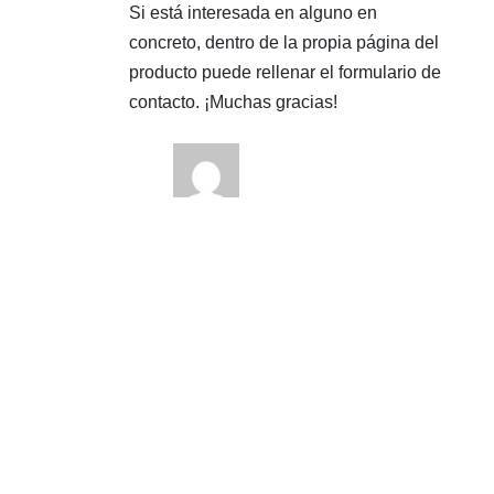
Si está interesada en alguno en
concreto, dentro de la propia página del
producto puede rellenar el formulario de
contacto. ¡Muchas gracias!
Gloria Irene Anaya Valeriano
8 meses ago
Responder
Buenas noches, yo quiciera saber
en cuanto sale el andador Buddy
Roamer anterior, para un niño de
12 años el tiene PCI, si se mueve y
camina pero no tiene equilibrio y
me interesa porque ya no lo puedo
cargar, dónde lo puedo conseguir,