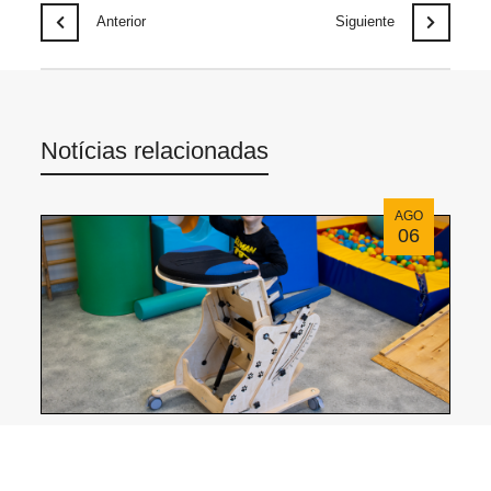
Anterior
Siguiente
Notícias relacionadas
AGO
06
CAT I Invento: Una solución para favorecer la
bipedestación
JUL